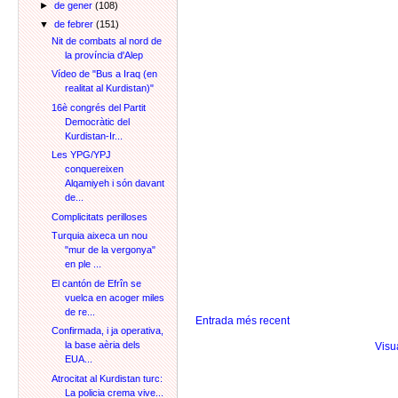
►
de gener
(108)
▼
de febrer
(151)
Nit de combats al nord de
la província d'Alep
Vídeo de "Bus a Iraq (en
realitat al Kurdistan)"
16è congrés del Partit
Democràtic del
Kurdistan-Ir...
Les YPG/YPJ
conquereixen
Alqamiyeh i són davant
de...
Complicitats perilloses
Turquia aixeca un nou
"mur de la vergonya"
en ple ...
El cantón de Efrîn se
vuelca en acoger miles
de re...
Entrada més recent
Confirmada, i ja operativa,
la base aèria dels
Visu
EUA...
Atrocitat al Kurdistan turc:
La policia crema vive...