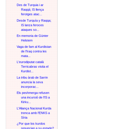
Des de Turquia i ar
Raqqà; IS llença
ferotges atac...
Desde Turquía y Raqqa;
IS lanza feroces
ataques so...
En memoria de Günter
Helstem
Vaga de fam al Kurdistan
de l'Iraq contra les
mata...
L'eurodiputat català
Terricabras visita el
Kurdist...
La tribu àrab de Sarrin
anuncia la seva
incorporac...
Els peshmerga refusen
una incursió de l'IS a
Kirku...
L'Aliança Nacional Kurda
trenca amb l'ENKS a
Síria
¿Por que los kurdos
renuncian a su estado?