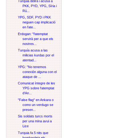
Turquia delira i acusa a
PKK, PYD, YPG, Síria i
Rú...
YPG, SDF, PYD i PKK
neguen cap implicació
en l'ate...
Erdogan: "l'atemptat
servirà per a que els
nostres...
Turquía acusa a las
milicias kurdas por el
atentad...
YPG: "No tenemos
conexión alguna con el
ataque de ...
Comunicat íntegre de les
YPG sobre l'atemptat
d'An...
"False flag" en Ankara o
como un verdugo se
presen...
Sis soldats turcs morts
per una mina avui a
Lice
Turquia fa 5 nits que
bombardeja els