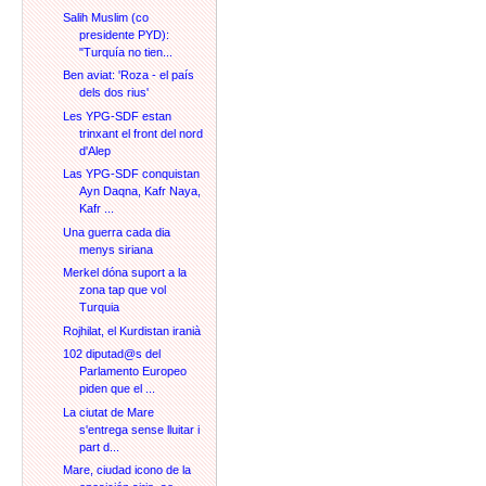
Salih Muslim (co
presidente PYD):
"Turquía no tien...
Ben aviat: 'Roza - el país
dels dos rius'
Les YPG-SDF estan
trinxant el front del nord
d'Alep
Las YPG-SDF conquistan
Ayn Daqna, Kafr Naya,
Kafr ...
Una guerra cada dia
menys siriana
Merkel dóna suport a la
zona tap que vol
Turquia
Rojhilat, el Kurdistan iranià
102 diputad@s del
Parlamento Europeo
piden que el ...
La ciutat de Mare
s'entrega sense lluitar i
part d...
Mare, ciudad icono de la