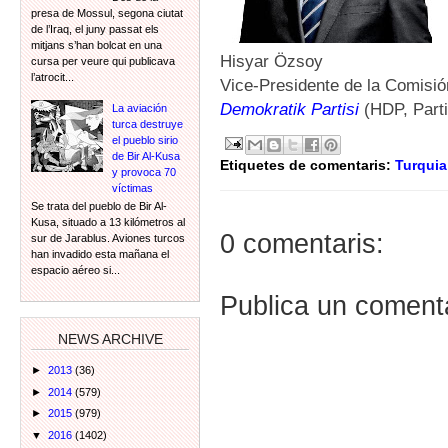
presa de Mossul, segona ciutat
de l’Iraq, el juny passat els
mitjans s’han bolcat en una
Hisyar Özsoy
cursa per veure qui publicava
l’atrocit...
Vice-Presidente de la Comisió
Demokratik Partisi
(HDP, Part
La aviación
turca destruye
el pueblo sirio
de Bir Al-Kusa
Etiquetes de comentaris:
Turquia
y provoca 70
víctimas
Se trata del pueblo de Bir Al-
Kusa, situado a 13 kilómetros al
0 comentaris:
sur de Jarablus. Aviones turcos
han invadido esta mañana el
espacio aéreo si...
Publica un comenta
NEWS ARCHIVE
►
2013
(36)
►
2014
(579)
►
2015
(979)
▼
2016
(1402)