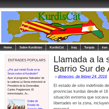
Home
Sobre Kurdistan
KurdisCat
Iraq
Turquia
Iran
Llamada a la s
ENTRADES POPULARS
Barrio Sur de
¿Por qué mintió Évole en la
Sexta sobre el Kurdistán?
a
dimecres, de febrer 24, 2016
Ayer el programa 'Salvados' de
la cadena La Sexta entrevistó al
El estado de sitio indefinido d
President de la Generalitat,
Carles Puigdemont. El
provincias kurdas desde el 16
entrevistador, Jo...
situación extrema que socava
Golpe de
libertades en la zona, incluyen
Estado de
personal.
Turquía: Win-