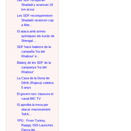
Shadadi y avanzan 18
km al sur
Les SDF reconquereixen
Shadadi i avancen cap
a Mar...
IS ataca amb armes
químiques els kurds de
Shengal ...
SDF hace balance de la
campaña 'Ira del
Khabour' e...
Balanç de les SDF de la
campanya 'Ira del
Khabour'
La Casa de la Dona de
Dêrik (Rojava) celebra
5 anys
El govern turc clausura el
canal IMC TV
IS aprofita la treva per
atacar massivament
Tell A...
YPG : From Turkey,
Raqqa; ISIS Launches
Fierce Att...