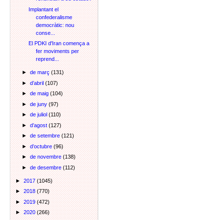
Implantant el
confederalisme
democràtic: nou
conse...
El PDKI d'Iran comença a
fer moviments per
reprend...
►
de març
(131)
►
d’abril
(107)
►
de maig
(104)
►
de juny
(97)
►
de juliol
(110)
►
d’agost
(127)
►
de setembre
(121)
►
d’octubre
(96)
►
de novembre
(138)
►
de desembre
(112)
►
2017
(1045)
►
2018
(770)
►
2019
(472)
►
2020
(266)