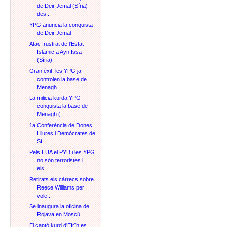
de Deir Jemal (Síria)
des...
YPG anuncia la conquista
de Deir Jemal
Atac frustrat de l'Estat
Islàmic a Ayn Issa
(Síria)
Gran èxit: les YPG ja
controlen la base de
Menagh
La milicia kurda YPG
conquista la base de
Menagh (...
1a Conferència de Dones
Lliures i Demòcrates de
Sí...
Pels EUA el PYD i les YPG
no són terroristes i
els...
Retirats els càrrecs sobre
Reece Williams per
vole...
Se inaugura la oficina de
Rojava en Moscú
El cantó kurd d'Efrîn es