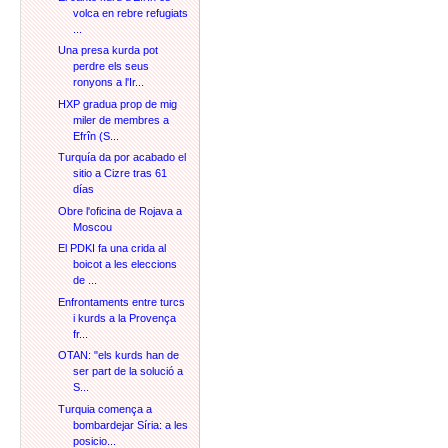
volca en rebre refugiats
...
Una presa kurda pot
perdre els seus
ronyons a l'Ir...
HXP gradua prop de mig
miler de membres a
Efrîn (S...
Turquía da por acabado el
sitio a Cizre tras 61
días
Obre l'oficina de Rojava a
Moscou
El PDKI fa una crida al
boicot a les eleccions
de ...
Enfrontaments entre turcs
i kurds a la Provença
fr...
OTAN: "els kurds han de
ser part de la solució a
S...
Turquia comença a
bombardejar Síria: a les
posicio...