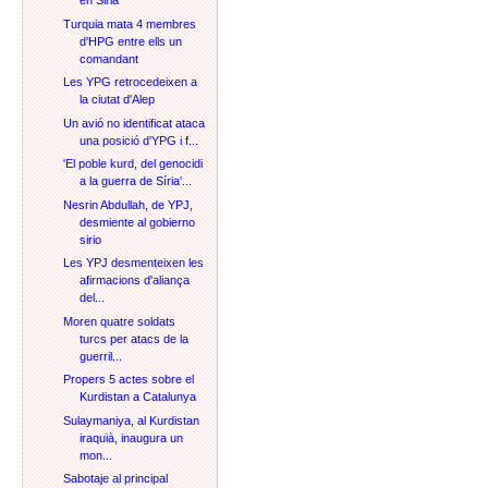
en Siria
Turquia mata 4 membres
d'HPG entre ells un
comandant
Les YPG retrocedeixen a
la ciutat d'Alep
Un avió no identificat ataca
una posició d'YPG i f...
'El poble kurd, del genocidi
a la guerra de Síria'...
Nesrin Abdullah, de YPJ,
desmiente al gobierno
sirio
Les YPJ desmenteixen les
afirmacions d'aliança
del...
Moren quatre soldats
turcs per atacs de la
guerril...
Propers 5 actes sobre el
Kurdistan a Catalunya
Sulaymaniya, al Kurdistan
iraquià, inaugura un
mon...
Sabotaje al principal