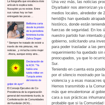
Una vez más, las noticias proc
La fotografía que encabeza éste
artículo lo explica todo.
Diyarbakir nos aterrorizan ya 
Nusaybin ya no existe. Entre
medios locales, alrededor de
sus ruinas hoy se han
entregado las pocas ...
herid@s han quedado atrapado
histórico, donde están teniend
Bellísima carta
desde la prisión
fuerzas de seguridad. En los 
de la periodista
nuestro partido han intentado
feminista kurda
Zehra Dogan
gobierno, solicitando una inves
" Siempre he tratado de existir a
para poder trasladar a las pe
través de mis pinturas, mis
noticias , y mi lucha como mujer
requerimiento ha quedado sin 
. Ahora, aunque estoy atra...
preocupados, ya que lo ocurrid
Declaración de
Sur.
la KCK: "Ya
Teniendo en cuenta esta posi
había una
tutela militar en
por el silencio mostrado por l
Turquía antes
violencia y a esas masacres q
del intento de
golpe de ayer"
Hemos transmitido a la Comuni
El Consejo Ejecutivo de Co-
más que envalentonar al gobie
Presidencia de la organización
general del movimiento kurdo, la
cara a sus prácticas inhuman
Confederación de Comunidades
probable que si la Comunidad 
del Kurdistán (KCK)...