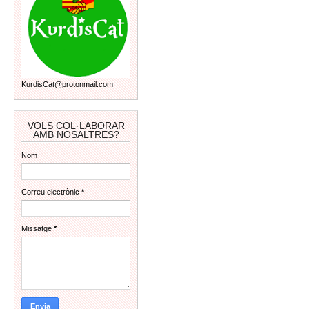
KurdisCat@protonmail.com
VOLS COL·LABORAR
AMB NOSALTRES?
Nom
Correu electrònic
*
Missatge
*