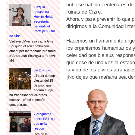
hubiese habido centenares de
Turquia
ruinas de Cizre.
assassina
Hevrîn Helef,
Ahora y para prevenir lo que p
secretària
dirigirnos a la Comunidad Inte
general del
Partit pel Futur
de Síria
Hacemos un llamamiento urgent
Viatjava d'Ayn Issa cap a Girê
Spî quan el seu comboi fou
los organismos humanitarios y
atacat per mercenaris pro turcs
celeridad posible sus responsa
d' Ahrar ash-Sharqiya a l'autovia
M4 ....
que cese de una vez el estado 
la vida de los civiles atrapado
Un 23F turc
¡No dejes que mañana sea dem
L'intent de cop
d'estat del 15
de juliol, que
encara cueja,
ha fracassat per diversos
motius: - efectius només
concentrats...
7 preguntes
sobre l’ISIL que
cap mitjà
respon
Des de la