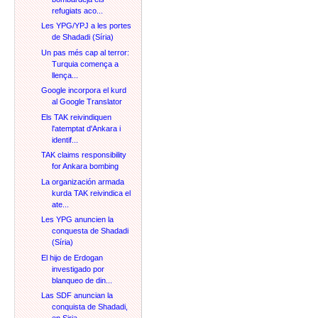
refugiats aco...
Les YPG/YPJ a les portes
de Shadadi (Síria)
Un pas més cap al terror:
Turquia comença a
llença...
Google incorpora el kurd
al Google Translator
Els TAK reivindiquen
l'atemptat d'Ankara i
identif...
TAK claims responsibility
for Ankara bombing
La organización armada
kurda TAK reivindica el
ate...
Les YPG anuncien la
conquesta de Shadadi
(Síria)
El hijo de Erdogan
investigado por
blanqueo de din...
Las SDF anuncian la
conquista de Shadadi,