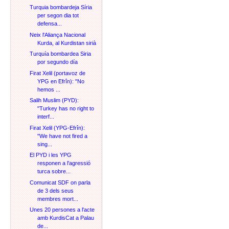
Turquia bombardeja Síria
per segon dia tot
defensa...
Neix l'Aliança Nacional
Kurda, al Kurdistan sirià
Turquía bombardea Siria
por segundo día
Firat Xelil (portavoz de
YPG en Efrîn): "No
hemos ...
Salih Muslim (PYD):
"Turkey has no right to
interf...
Firat Xelil (YPG-Efrîn):
"We have not fired a
sing...
El PYD i les YPG
responen a l'agressió
turca sobre...
Comunicat SDF on parla
de 3 dels seus
membres mort...
Unes 20 persones a l'acte
amb KurdisCat a Palau
de...