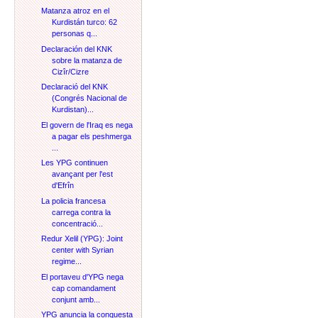
Matanza atroz en el
Kurdistán turco: 62
personas q...
Declaración del KNK
sobre la matanza de
Cizîr/Cizre
Declaració del KNK
(Congrés Nacional de
Kurdistan)...
El govern de l'Iraq es nega
a pagar els peshmerga
...
Les YPG continuen
avançant per l'est
d'Efrîn
La policia francesa
carrega contra la
concentració...
Redur Xelil (YPG): Joint
center with Syrian
regime...
El portaveu d'YPG nega
cap comandament
conjunt amb...
YPG anuncia la conquesta