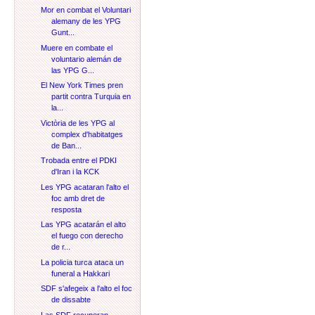
Mor en combat el Voluntari
alemany de les YPG
Gunt...
Muere en combate el
voluntario alemán de
las YPG G...
El New York Times pren
partit contra Turquia en
la...
Victòria de les YPG al
complex d'habitatges
de Ban...
Trobada entre el PDKI
d'Iran i la KCK
Les YPG acataran l'alto el
foc amb dret de
resposta
Las YPG acatarán el alto
el fuego con derecho
de r...
La policia turca ataca un
funeral a Hakkari
SDF s'afegeix a l'alto el foc
de dissabte
Las SDF recuperan