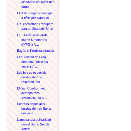
oleoducto del Kurdistán
turco
El fill d'Erdogan investigat
a Itàlia per blanquei...
L'IS contrataca i recupera
part de Shadadi (Síria)
L'FSA i els seus aliats
maten 5 membres
d'YPG a Al...
Başûr, el Kurdistan iraquià
El Kurdistan de l'Iraq
denuncia "pèrdues
severes" ...
Les forces especials
kurdes de l'Iraq
rescaten una...
El diari Cumhurriyet
destapa més
evidències de la ...
Fuerzas especiales
kurdas de Irak liberan
una jove...
Llamada a la solidaridad
con el Barrio Sur de
Amed...