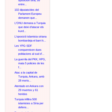
oposición siria, se
entre...
102 diputats/des del
Parlament Europeu
demanen que...
L'ONU demana a Turquia
que deixi d'atacar els
kurd...
L'oposició islamista siriana
bombardeja el barri k...
Les YPG-SDF
conquereixen dues
poblacions al sud d'...
La guerrila del PKK, HPG,
mata 5 policies de les
f...
Atac a la capital de
Turquia, Ankara, amb
28 morts...
Atentado en Ankara con
29 muertos y 61
heridos
Turquia infiltra 500
islamistes a Síria per
defens...