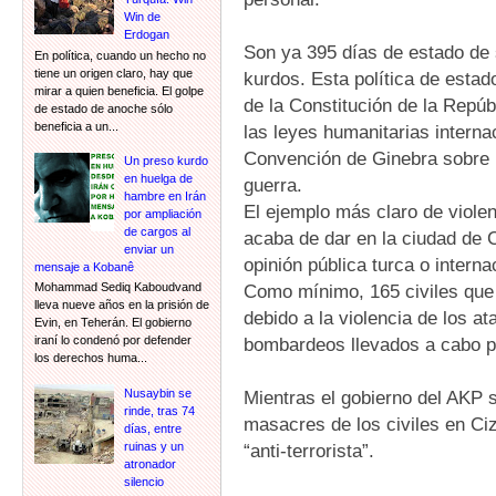
Win de
Erdogan
Son ya 395 días de estado de si
En política, cuando un hecho no
tiene un origen claro, hay que
kurdos. Esta política de estad
mirar a quien beneficia. El golpe
de la Constitución de la Repúb
de estado de anoche sólo
beneficia a un...
las leyes humanitarias internac
Convención de Ginebra sobre l
Un preso kurdo
en huelga de
guerra.
hambre en Irán
El ejemplo más claro de viole
por ampliación
de cargos al
acaba de dar en la ciudad de Ci
enviar un
opinión pública turca o intern
mensaje a Kobanê
Como mínimo, 165 civiles que
Mohammad Sediq Kaboudvand
lleva nueve años en la prisión de
debido a la violencia de los a
Evin, en Teherán. El gobierno
bombardeos llevados a cabo po
iraní lo condenó por defender
los derechos huma...
Nusaybin se
Mientras el gobierno del AKP 
rinde, tras 74
masacres de los civiles en Ciz
días, entre
ruinas y un
“anti-terrorista”.
atronador
silencio